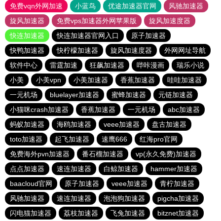
免费vqn外网加速
小蓝鸟
优途加速器官网
风驰加速器
旋风加速器
免费vps加速器外网苹果版
旋风加速度器
快连加速器
快连加速器官网入口
原子加速器
快鸭加速器
快柠檬加速器
旋风加速度器
外网网址导航
软件中心
雷霆加速
狂飙加速器
哔咔漫画
瑞乐小说
小美
小美vpn
小美加速器
香蕉加速器
哇哇加速器
一元机场
bluelayer加速器
蜜蜂加速器
元链加速器
小猫咪crash加速器
香蕉加速器
一元机场
abc加速器
蚂蚁加速器
海鸥加速器
veee加速器
盘古加速器
toto加速器
起飞加速器
速鹰666
红海pro官网
免费海外pvn加速器
番石榴加速器
vp(永久免费)加速器
点点加速器
速连加速器
白鲸加速器
hammer加速器
baacloud官网
原子加速器
veee加速器
青柠加速器
风驰加速器
速连加速器
泡泡狗加速器
pigcha加速器
闪电猫加速器
荔枝加速器
飞兔加速器
bitznet加速器