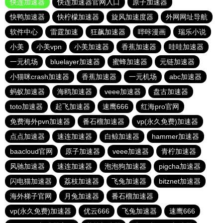
快连加速器
快连加速器官网入口
原子加速器
快鸭加速器
快柠檬加速器
旋风加速度器
外网网址导航
软件中心
雷霆加速
狂飙加速器
哔咔漫画
瑞乐小说
小美
小美vpn
小美加速器
香蕉加速器
哇哇加速器
一元机场
bluelayer加速器
蜜蜂加速器
元链加速器
小猫咪crash加速器
香蕉加速器
一元机场
abc加速器
蚂蚁加速器
海鸥加速器
veee加速器
盘古加速器
toto加速器
起飞加速器
速鹰666
红海pro官网
免费海外pvn加速器
番石榴加速器
vp(永久免费)加速器
点点加速器
速连加速器
白鲸加速器
hammer加速器
baacloud官网
原子加速器
veee加速器
青柠加速器
风驰加速器
速连加速器
泡泡狗加速器
pigcha加速器
闪电猫加速器
荔枝加速器
飞兔加速器
bitznet加速器
海外梯子官网
月兔加速器
番石榴加速器
vp(永久免费)加速器
优云666
飞兔加速器
速鹰666