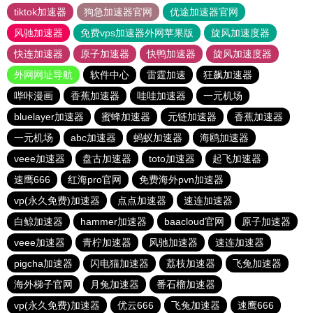
tiktok加速器
狗急加速器官网
优途加速器官网
风驰加速器
免费vps加速器外网苹果版
旋风加速度器
快连加速器
原子加速器
快鸭加速器
旋风加速度器
外网网址导航
软件中心
雷霆加速
狂飙加速器
哔咔漫画
香蕉加速器
哇哇加速器
一元机场
bluelayer加速器
蜜蜂加速器
元链加速器
香蕉加速器
一元机场
abc加速器
蚂蚁加速器
海鸥加速器
veee加速器
盘古加速器
toto加速器
起飞加速器
速鹰666
红海pro官网
免费海外pvn加速器
vp(永久免费)加速器
点点加速器
速连加速器
白鲸加速器
hammer加速器
baacloud官网
原子加速器
veee加速器
青柠加速器
风驰加速器
速连加速器
pigcha加速器
闪电猫加速器
荔枝加速器
飞兔加速器
海外梯子官网
月兔加速器
番石榴加速器
vp(永久免费)加速器
优云666
飞兔加速器
速鹰666