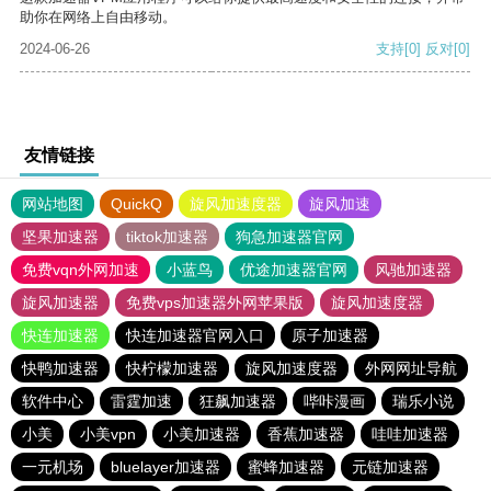
助你在网络上自由移动。
2024-06-26
支持
[0]
反对
[0]
友情链接
网站地图
QuickQ
旋风加速度器
旋风加速
坚果加速器
tiktok加速器
狗急加速器官网
免费vqn外网加速
小蓝鸟
优途加速器官网
风驰加速器
旋风加速器
免费vps加速器外网苹果版
旋风加速度器
快连加速器
快连加速器官网入口
原子加速器
快鸭加速器
快柠檬加速器
旋风加速度器
外网网址导航
软件中心
雷霆加速
狂飙加速器
哔咔漫画
瑞乐小说
小美
小美vpn
小美加速器
香蕉加速器
哇哇加速器
一元机场
bluelayer加速器
蜜蜂加速器
元链加速器