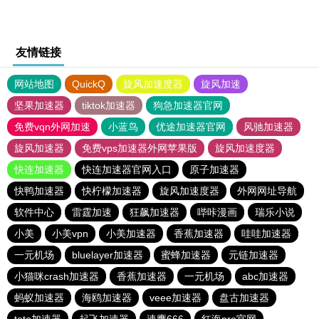
友情链接
网站地图
QuickQ
旋风加速度器
旋风加速
坚果加速器
tiktok加速器
狗急加速器官网
免费vqn外网加速
小蓝鸟
优途加速器官网
风驰加速器
旋风加速器
免费vps加速器外网苹果版
旋风加速度器
快连加速器
快连加速器官网入口
原子加速器
快鸭加速器
快柠檬加速器
旋风加速度器
外网网址导航
软件中心
雷霆加速
狂飙加速器
哔咔漫画
瑞乐小说
小美
小美vpn
小美加速器
香蕉加速器
哇哇加速器
一元机场
bluelayer加速器
蜜蜂加速器
元链加速器
小猫咪crash加速器
香蕉加速器
一元机场
abc加速器
蚂蚁加速器
海鸥加速器
veee加速器
盘古加速器