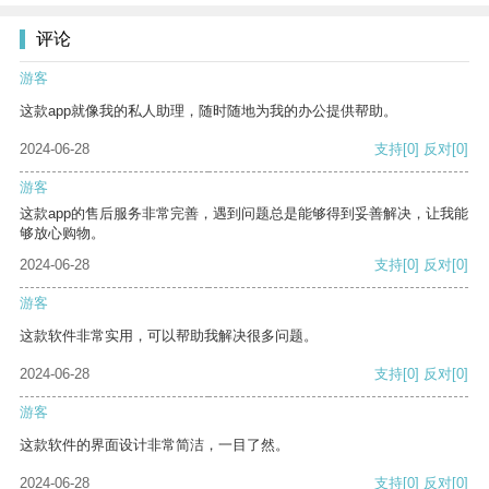
评论
游客
这款app就像我的私人助理，随时随地为我的办公提供帮助。
2024-06-28
支持
[0]
反对
[0]
游客
这款app的售后服务非常完善，遇到问题总是能够得到妥善解决，让我能
够放心购物。
2024-06-28
支持
[0]
反对
[0]
游客
这款软件非常实用，可以帮助我解决很多问题。
2024-06-28
支持
[0]
反对
[0]
游客
这款软件的界面设计非常简洁，一目了然。
2024-06-28
支持
[0]
反对
[0]