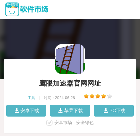
鹰眼加速器官网网址
工具
|
时间：2024-06-28
|
安卓下载
苹果下载
PC下载
安卓市场，安全绿色