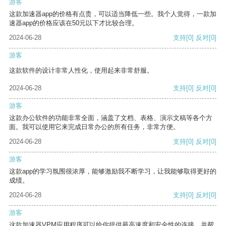
游客
这款加速器app的价格有点贵，可以适当降低一些。我个人觉得，一款加
速器app的价格应该在50元以下才比较合理。
2024-06-28
支持
[0]
反对
[0]
游客
这款软件的设计非常人性化，使用起来非常舒服。
2024-06-28
支持
[0]
反对
[0]
游客
这款办公软件的功能非常全面，涵盖了文档、表格、演示文稿等各个方
面。我可以使用它来完成日常办公的所有任务，非常方便。
2024-06-28
支持
[0]
反对
[0]
游客
这款app的学习氛围很浓厚，能够激励我不断学习，让我能够取得更好的
成绩。
2024-06-28
支持
[0]
反对
[0]
游客
这款加速器VPM应用程序可以给你提供最高速度和安全性的连接，并帮