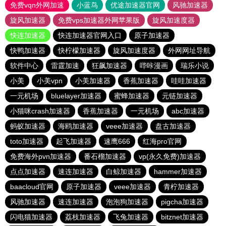
免费vqn外网加速
小蓝鸟
优途加速器官网
风驰加速器
旋风加速器
免费vps加速器外网苹果版
旋风加速度器
快连加速器
快连加速器官网入口
原子加速器
快鸭加速器
快柠檬加速器
旋风加速度器
外网网址导航
软件中心
雷霆加速
狂飙加速器
哔咔漫画
瑞乐小说
小美
小美vpn
小美加速器
香蕉加速器
哇哇加速器
一元机场
bluelayer加速器
蜜蜂加速器
元链加速器
小猫咪crash加速器
香蕉加速器
一元机场
abc加速器
蚂蚁加速器
海鸥加速器
veee加速器
盘古加速器
toto加速器
起飞加速器
速鹰666
红海pro官网
免费海外pvn加速器
番石榴加速器
vp(永久免费)加速器
点点加速器
速连加速器
白鲸加速器
hammer加速器
baacloud官网
原子加速器
veee加速器
青柠加速器
风驰加速器
速连加速器
泡泡狗加速器
pigcha加速器
闪电猫加速器
荔枝加速器
飞兔加速器
bitznet加速器