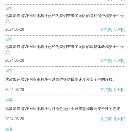
游客
这款加速器VPM应用程序已经为我们带来了无限的隐私保护和安全性保
护。
2024-06-28
支持
[0]
反对
[0]
游客
这款加速器VPM应用程序已经为我们带来了无限的流畅体验和安全性保
护。
2024-06-28
支持
[0]
反对
[0]
游客
这款加速器VPM应用程序可以给你提供最高速度和安全性的连接。
2024-06-28
支持
[0]
反对
[0]
游客
这款加速器VPM应用程序可以给你提供全球覆盖和最高安全性的连接。
2024-06-28
支持
[0]
反对
[0]
游客