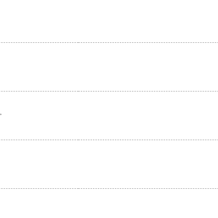
。
。
。