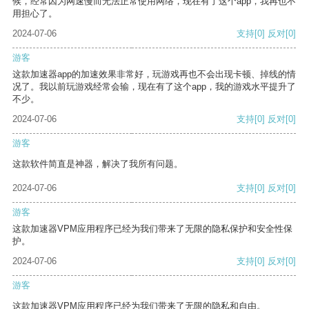
候，经常因为网速慢而无法正常使用网络，现在有了这个app，我再也不
用担心了。
2024-07-06
支持
[0]
反对
[0]
游客
这款加速器app的加速效果非常好，玩游戏再也不会出现卡顿、掉线的情
况了。我以前玩游戏经常会输，现在有了这个app，我的游戏水平提升了
不少。
2024-07-06
支持
[0]
反对
[0]
游客
这款软件简直是神器，解决了我所有问题。
2024-07-06
支持
[0]
反对
[0]
游客
这款加速器VPM应用程序已经为我们带来了无限的隐私保护和安全性保
护。
2024-07-06
支持
[0]
反对
[0]
游客
这款加速器VPM应用程序已经为我们带来了无限的隐私和自由。