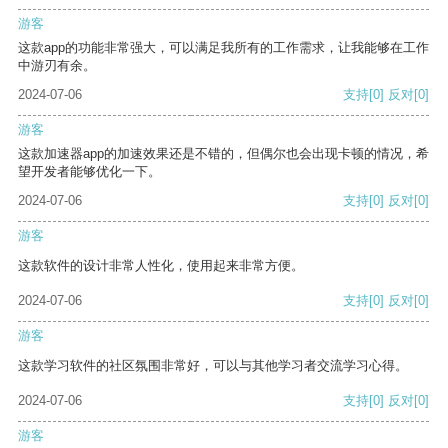
游客
这款app的功能非常强大，可以满足我所有的工作需求，让我能够在工作
中游刃有余。
2024-07-06
支持
[0]
反对
[0]
游客
这款加速器app的加速效果还是不错的，但偶尔也会出现卡顿的情况，希
望开发者能够优化一下。
2024-07-06
支持
[0]
反对
[0]
游客
这款软件的设计非常人性化，使用起来非常方便。
2024-07-06
支持
[0]
反对
[0]
游客
这款学习软件的社区氛围非常好，可以与其他学习者交流学习心得。
2024-07-06
支持
[0]
反对
[0]
游客