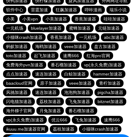
快鸭加速器
快柠檬加速器
旋风加速度器
外网网址导航
软件中心
雷霆加速
狂飙加速器
哔咔漫画
瑞乐小说
小美
小美vpn
小美加速器
香蕉加速器
哇哇加速器
一元机场
bluelayer加速器
蜜蜂加速器
元链加速器
小猫咪crash加速器
香蕉加速器
一元机场
abc加速器
蚂蚁加速器
海鸥加速器
veee加速器
盘古加速器
toto加速器
起飞加速器
速鹰666
红海pro官网
免费海外pvn加速器
番石榴加速器
vp(永久免费)加速器
点点加速器
速连加速器
白鲸加速器
hammer加速器
baacloud官网
原子加速器
veee加速器
青柠加速器
风驰加速器
速连加速器
泡泡狗加速器
pigcha加速器
闪电猫加速器
荔枝加速器
飞兔加速器
bitznet加速器
海外梯子官网
月兔加速器
番石榴加速器
vp(永久免费)加速器
优云666
飞兔加速器
速鹰666
ikuuu.me加速器官网
荔枝加速器
小猫咪crash加速器