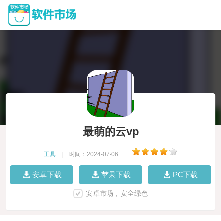
最萌的云vp
工具
|
时间：2024-07-06
|
安卓下载
苹果下载
PC下载
安卓市场，安全绿色