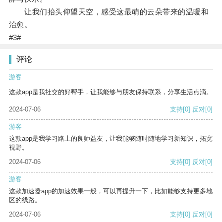
让我们抬头仰望天空，感受这最萌的云朵带来的温暖和
治愈。
#3#
评论
游客
这款app是我社交的好帮手，让我能够与朋友保持联系，分享生活点滴。
2024-07-06
支持
[0]
反对
[0]
游客
这款app是我学习路上的良师益友，让我能够随时随地学习新知识，拓宽
视野。
2024-07-06
支持
[0]
反对
[0]
游客
这款加速器app的加速效果一般，可以再提升一下，比如能够支持更多地
区的线路。
2024-07-06
支持
[0]
反对
[0]