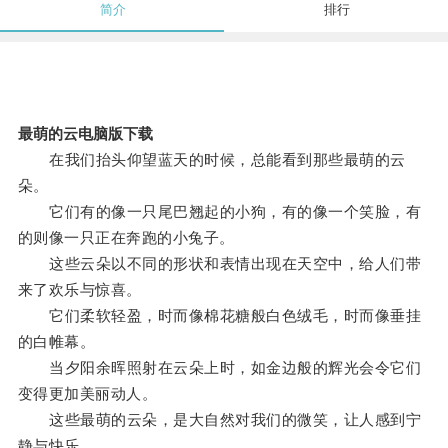
简介
排行
最萌的云电脑版下载
在我们抬头仰望蓝天的时候，总能看到那些最萌的云
朵。
它们有的像一只尾巴翘起的小狗，有的像一个笑脸，有
的则像一只正在奔跑的小兔子。
这些云朵以不同的形状和表情出现在天空中，给人们带
来了欢乐与惊喜。
它们柔软轻盈，时而像棉花糖般白色绒毛，时而像垂挂
的白帷幕。
当夕阳余晖照射在云朵上时，如金边般的辉光会令它们
变得更加美丽动人。
这些最萌的云朵，是大自然对我们的微笑，让人感到宁
静与快乐。