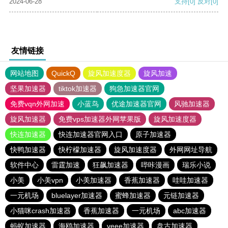
2024-06-28
支持
[0]
反对
[0]
友情链接
网站地图
QuickQ
旋风加速度器
旋风加速
坚果加速器
tiktok加速器
狗急加速器官网
免费vqn外网加速
小蓝鸟
优途加速器官网
风驰加速器
旋风加速器
免费vps加速器外网苹果版
旋风加速度器
快连加速器
快连加速器官网入口
原子加速器
快鸭加速器
快柠檬加速器
旋风加速度器
外网网址导航
软件中心
雷霆加速
狂飙加速器
哔咔漫画
瑞乐小说
小美
小美vpn
小美加速器
香蕉加速器
哇哇加速器
一元机场
bluelayer加速器
蜜蜂加速器
元链加速器
小猫咪crash加速器
香蕉加速器
一元机场
abc加速器
蚂蚁加速器
海鸥加速器
veee加速器
盘古加速器