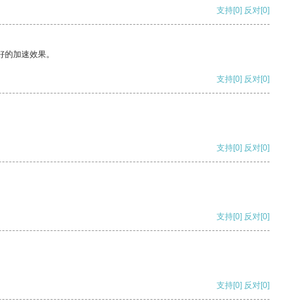
支持
[0]
反对
[0]
好的加速效果。
支持
[0]
反对
[0]
支持
[0]
反对
[0]
支持
[0]
反对
[0]
支持
[0]
反对
[0]