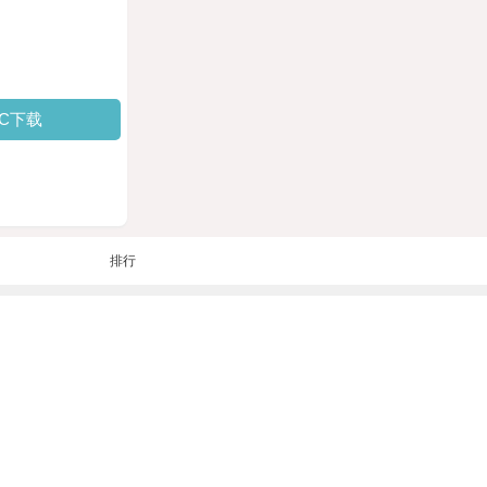
PC下载
排行