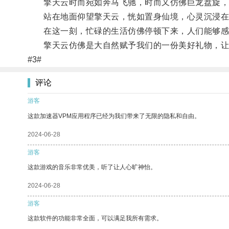
擎天云时而宛如奔马飞驰，时而又仿佛巨龙盘旋，
站在地面仰望擎天云，恍如置身仙境，心灵沉浸在
在这一刻，忙碌的生活仿佛停顿下来，人们能够感
擎天云仿佛是大自然赋予我们的一份美好礼物，让
#3#
评论
游客
这款加速器VPM应用程序已经为我们带来了无限的隐私和自由。
2024-06-28
游客
这款游戏的音乐非常优美，听了让人心旷神怡。
2024-06-28
游客
这款软件的功能非常全面，可以满足我所有需求。