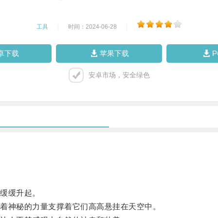
工具
|
时间：2024-06-28
|
卓下载
苹果下载
安卓市场，安全绿色
缓缓升起。
着神秘的力量支撑着它们高高悬挂在天空中。