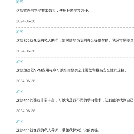
游客
这款软件的功能非常强大，使用起来非常方便。
2024-06-28
游客
这款app就像我的私人助理，随时随地为我的办公提供帮助。我经常需要查
2024-06-28
游客
这款加速器VPM应用程序可以给你提供全球覆盖和最高安全性的连接。
2024-06-28
游客
这款app的课程非常丰富，可以满足我不同的学习需求，让我能够找到自
2024-06-28
游客
这款app就像我的私人导师，带领我探索知识的奥秘。