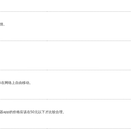
情。
你在网络上自由移动。
器app的价格应该在50元以下才比较合理。