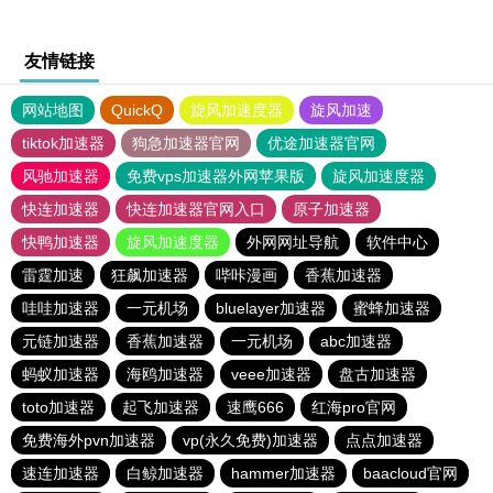
友情链接
网站地图
QuickQ
旋风加速度器
旋风加速
tiktok加速器
狗急加速器官网
优途加速器官网
风驰加速器
免费vps加速器外网苹果版
旋风加速度器
快连加速器
快连加速器官网入口
原子加速器
快鸭加速器
旋风加速度器
外网网址导航
软件中心
雷霆加速
狂飙加速器
哔咔漫画
香蕉加速器
哇哇加速器
一元机场
bluelayer加速器
蜜蜂加速器
元链加速器
香蕉加速器
一元机场
abc加速器
蚂蚁加速器
海鸥加速器
veee加速器
盘古加速器
toto加速器
起飞加速器
速鹰666
红海pro官网
免费海外pvn加速器
vp(永久免费)加速器
点点加速器
速连加速器
白鲸加速器
hammer加速器
baacloud官网