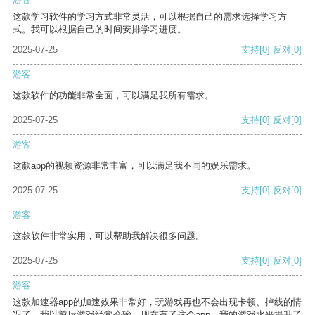
这款学习软件的学习方式非常灵活，可以根据自己的需求选择学习方
式。我可以根据自己的时间安排学习进度。
2025-07-25
支持
[0]
反对
[0]
游客
这款软件的功能非常全面，可以满足我所有需求。
2025-07-25
支持
[0]
反对
[0]
游客
这款app的视频资源非常丰富，可以满足我不同的娱乐需求。
2025-07-25
支持
[0]
反对
[0]
游客
这款软件非常实用，可以帮助我解决很多问题。
2025-07-25
支持
[0]
反对
[0]
游客
这款加速器app的加速效果非常好，玩游戏再也不会出现卡顿、掉线的情
况了。我以前玩游戏经常会输，现在有了这个app，我的游戏水平提升了