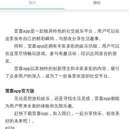
简介
排行
雷轰app是一款独具特色的社交娱乐平台，用户可以在
这里发布自己的精彩瞬间，与朋友分享生活趣事。
同时，雷轰app还拥有丰富多彩的娱乐功能，用户可以
在这里尽情畅玩游戏、参与有趣活动，结识志同道合的朋
友。
雷轰app以其独特的创新理念和丰富多彩的内容，吸引
了众多用户的加入，成为了一款备受欢迎的社交平台。
雷轰app官方版
无论是想放松娱乐，还是寻找生活灵感，雷轰app都能
为用户带来全新的体验和无限乐趣。
赶快下载雷轰app，加入我们，一起分享快乐、创造美
好的未来吧！。
#37#