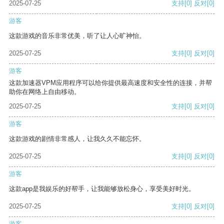
2025-07-25
支持
[0]
反对
[0]
游客
这款游戏的音乐非常优美，听了让人心旷神怡。
2025-07-25
支持
[0]
反对
[0]
游客
这款加速器VPM应用程序可以给你提供最高速度和安全性的连接，并帮
助你在网络上自由移动。
2025-07-25
支持
[0]
反对
[0]
游客
这款游戏的剧情非常感人，让我久久不能忘怀。
2025-07-25
支持
[0]
反对
[0]
游客
这款app是我娱乐的好帮手，让我能够放松身心，享受美好时光。
2025-07-25
支持
[0]
反对
[0]
游客