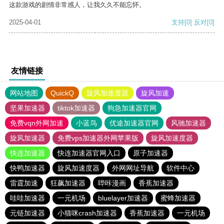
这款游戏的剧情非常感人，让我久久不能忘怀。
2025-04-01
支持
[0]
反对
[0]
友情链接
网站地图
QuickQ
旋风加速度器
旋风加速
坚果加速器
tiktok加速器
狗急加速器官网
免费vqn外网加速
小蓝鸟
优途加速器官网
风驰加速器
旋风加速器
免费vps加速器外网苹果版
旋风加速度器
快连加速器
快连加速器官网入口
原子加速器
快鸭加速器
旋风加速度器
外网网址导航
软件中心
雷霆加速
狂飙加速器
哔咔漫画
香蕉加速器
哇哇加速器
一元机场
bluelayer加速器
蜜蜂加速器
元链加速器
小猫咪crash加速器
香蕉加速器
一元机场