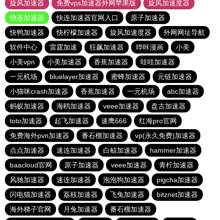
旋风加速器
免费vps加速器外网苹果版
旋风加速度器
快连加速器
快连加速器官网入口
原子加速器
快鸭加速器
快柠檬加速器
旋风加速度器
外网网址导航
软件中心
雷霆加速
狂飙加速器
哔咔漫画
小美
小美vpn
小美加速器
香蕉加速器
哇哇加速器
一元机场
bluelayer加速器
蜜蜂加速器
元链加速器
小猫咪crash加速器
香蕉加速器
一元机场
abc加速器
蚂蚁加速器
海鸥加速器
veee加速器
盘古加速器
toto加速器
起飞加速器
速鹰666
红海pro官网
免费海外pvn加速器
番石榴加速器
vp(永久免费)加速器
点点加速器
速连加速器
白鲸加速器
hammer加速器
baacloud官网
原子加速器
veee加速器
青柠加速器
风驰加速器
速连加速器
泡泡狗加速器
pigcha加速器
闪电猫加速器
荔枝加速器
飞兔加速器
bitznet加速器
海外梯子官网
月兔加速器
番石榴加速器