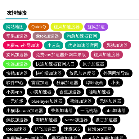
友情链接
网站地图
QuickQ
旋风加速度器
旋风加速
坚果加速器
tiktok加速器
狗急加速器官网
免费vqn外网加速
小蓝鸟
优途加速器官网
风驰加速器
旋风加速器
免费vps加速器外网苹果版
旋风加速度器
快连加速器
快连加速器官网入口
原子加速器
快鸭加速器
快柠檬加速器
旋风加速度器
外网网址导航
软件中心
雷霆加速
狂飙加速器
哔咔漫画
小美
小美vpn
小美加速器
香蕉加速器
哇哇加速器
一元机场
bluelayer加速器
蜜蜂加速器
元链加速器
小猫咪crash加速器
香蕉加速器
一元机场
abc加速器
蚂蚁加速器
海鸥加速器
veee加速器
盘古加速器
toto加速器
起飞加速器
速鹰666
红海pro官网
免费海外pvn加速器
番石榴加速器
vp(永久免费)加速器