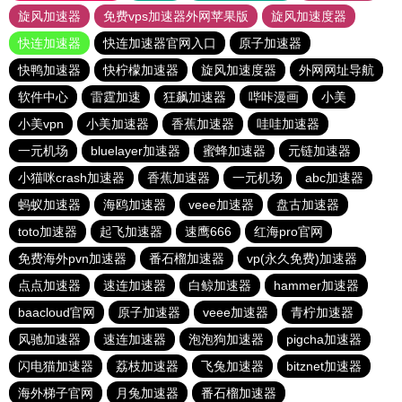
旋风加速器
免费vps加速器外网苹果版
旋风加速度器
快连加速器
快连加速器官网入口
原子加速器
快鸭加速器
快柠檬加速器
旋风加速度器
外网网址导航
软件中心
雷霆加速
狂飙加速器
哔咔漫画
小美
小美vpn
小美加速器
香蕉加速器
哇哇加速器
一元机场
bluelayer加速器
蜜蜂加速器
元链加速器
小猫咪crash加速器
香蕉加速器
一元机场
abc加速器
蚂蚁加速器
海鸥加速器
veee加速器
盘古加速器
toto加速器
起飞加速器
速鹰666
红海pro官网
免费海外pvn加速器
番石榴加速器
vp(永久免费)加速器
点点加速器
速连加速器
白鲸加速器
hammer加速器
baacloud官网
原子加速器
veee加速器
青柠加速器
风驰加速器
速连加速器
泡泡狗加速器
pigcha加速器
闪电猫加速器
荔枝加速器
飞兔加速器
bitznet加速器
海外梯子官网
月兔加速器
番石榴加速器