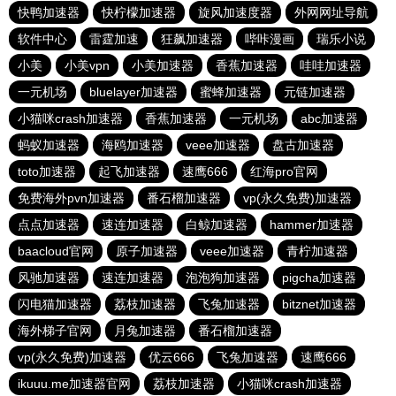
快鸭加速器
快柠檬加速器
旋风加速度器
外网网址导航
软件中心
雷霆加速
狂飙加速器
哔咔漫画
瑞乐小说
小美
小美vpn
小美加速器
香蕉加速器
哇哇加速器
一元机场
bluelayer加速器
蜜蜂加速器
元链加速器
小猫咪crash加速器
香蕉加速器
一元机场
abc加速器
蚂蚁加速器
海鸥加速器
veee加速器
盘古加速器
toto加速器
起飞加速器
速鹰666
红海pro官网
免费海外pvn加速器
番石榴加速器
vp(永久免费)加速器
点点加速器
速连加速器
白鲸加速器
hammer加速器
baacloud官网
原子加速器
veee加速器
青柠加速器
风驰加速器
速连加速器
泡泡狗加速器
pigcha加速器
闪电猫加速器
荔枝加速器
飞兔加速器
bitznet加速器
海外梯子官网
月兔加速器
番石榴加速器
vp(永久免费)加速器
优云666
飞兔加速器
速鹰666
ikuuu.me加速器官网
荔枝加速器
小猫咪crash加速器