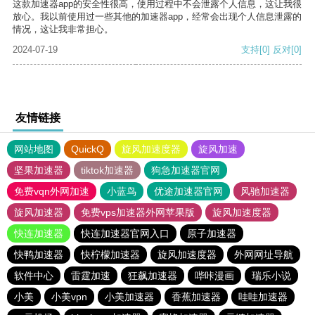
这款加速器app的安全性很高，使用过程中不会泄露个人信息，这让我很
放心。我以前使用过一些其他的加速器app，经常会出现个人信息泄露的
情况，这让我非常担心。
2024-07-19
支持
[0]
反对
[0]
友情链接
网站地图
QuickQ
旋风加速度器
旋风加速
坚果加速器
tiktok加速器
狗急加速器官网
免费vqn外网加速
小蓝鸟
优途加速器官网
风驰加速器
旋风加速器
免费vps加速器外网苹果版
旋风加速度器
快连加速器
快连加速器官网入口
原子加速器
快鸭加速器
快柠檬加速器
旋风加速度器
外网网址导航
软件中心
雷霆加速
狂飙加速器
哔咔漫画
瑞乐小说
小美
小美vpn
小美加速器
香蕉加速器
哇哇加速器