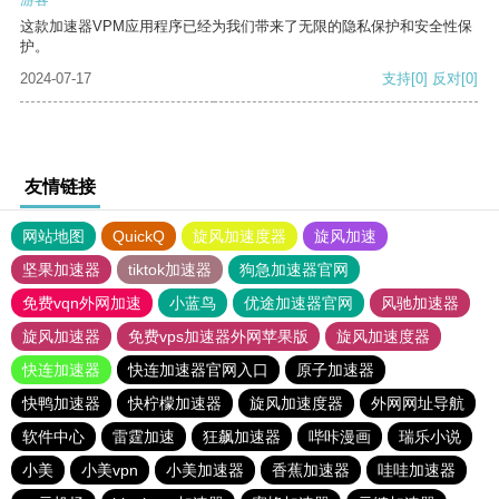
这款加速器VPM应用程序已经为我们带来了无限的隐私保护和安全性保
护。
2024-07-17
支持
[0]
反对
[0]
友情链接
网站地图
QuickQ
旋风加速度器
旋风加速
坚果加速器
tiktok加速器
狗急加速器官网
免费vqn外网加速
小蓝鸟
优途加速器官网
风驰加速器
旋风加速器
免费vps加速器外网苹果版
旋风加速度器
快连加速器
快连加速器官网入口
原子加速器
快鸭加速器
快柠檬加速器
旋风加速度器
外网网址导航
软件中心
雷霆加速
狂飙加速器
哔咔漫画
瑞乐小说
小美
小美vpn
小美加速器
香蕉加速器
哇哇加速器