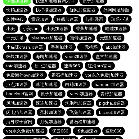
快连加速器
快连加速器官网入口
原子加速器
快鸭加速器
快柠檬加速器
旋风加速度器
外网网址导航
软件中心
雷霆加速
狂飙加速器
哔咔漫画
瑞乐小说
小美
小美vpn
小美加速器
香蕉加速器
哇哇加速器
一元机场
bluelayer加速器
蜜蜂加速器
元链加速器
小猫咪crash加速器
香蕉加速器
一元机场
abc加速器
蚂蚁加速器
海鸥加速器
veee加速器
盘古加速器
toto加速器
起飞加速器
速鹰666
红海pro官网
免费海外pvn加速器
番石榴加速器
vp(永久免费)加速器
点点加速器
速连加速器
白鲸加速器
hammer加速器
baacloud官网
原子加速器
veee加速器
青柠加速器
风驰加速器
速连加速器
泡泡狗加速器
pigcha加速器
闪电猫加速器
荔枝加速器
飞兔加速器
bitznet加速器
海外梯子官网
月兔加速器
番石榴加速器
vp(永久免费)加速器
优云666
飞兔加速器
速鹰666