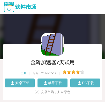
金玲加速器7天试用
工具
|
时间：2024-07-12
|
安卓下载
苹果下载
PC下载
安卓市场，安全绿色