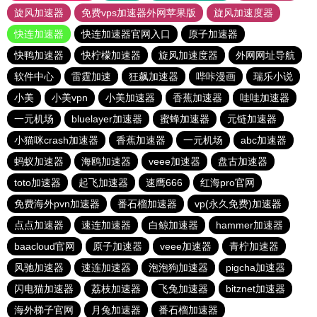
旋风加速器
免费vps加速器外网苹果版
旋风加速度器
快连加速器
快连加速器官网入口
原子加速器
快鸭加速器
快柠檬加速器
旋风加速度器
外网网址导航
软件中心
雷霆加速
狂飙加速器
哔咔漫画
瑞乐小说
小美
小美vpn
小美加速器
香蕉加速器
哇哇加速器
一元机场
bluelayer加速器
蜜蜂加速器
元链加速器
小猫咪crash加速器
香蕉加速器
一元机场
abc加速器
蚂蚁加速器
海鸥加速器
veee加速器
盘古加速器
toto加速器
起飞加速器
速鹰666
红海pro官网
免费海外pvn加速器
番石榴加速器
vp(永久免费)加速器
点点加速器
速连加速器
白鲸加速器
hammer加速器
baacloud官网
原子加速器
veee加速器
青柠加速器
风驰加速器
速连加速器
泡泡狗加速器
pigcha加速器
闪电猫加速器
荔枝加速器
飞兔加速器
bitznet加速器
海外梯子官网
月兔加速器
番石榴加速器