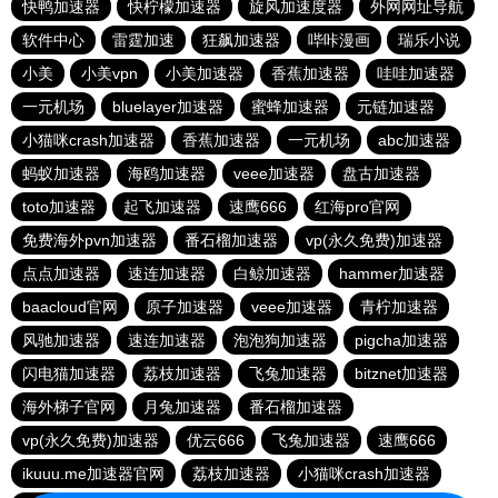
快鸭加速器
快柠檬加速器
旋风加速度器
外网网址导航
软件中心
雷霆加速
狂飙加速器
哔咔漫画
瑞乐小说
小美
小美vpn
小美加速器
香蕉加速器
哇哇加速器
一元机场
bluelayer加速器
蜜蜂加速器
元链加速器
小猫咪crash加速器
香蕉加速器
一元机场
abc加速器
蚂蚁加速器
海鸥加速器
veee加速器
盘古加速器
toto加速器
起飞加速器
速鹰666
红海pro官网
免费海外pvn加速器
番石榴加速器
vp(永久免费)加速器
点点加速器
速连加速器
白鲸加速器
hammer加速器
baacloud官网
原子加速器
veee加速器
青柠加速器
风驰加速器
速连加速器
泡泡狗加速器
pigcha加速器
闪电猫加速器
荔枝加速器
飞兔加速器
bitznet加速器
海外梯子官网
月兔加速器
番石榴加速器
vp(永久免费)加速器
优云666
飞兔加速器
速鹰666
ikuuu.me加速器官网
荔枝加速器
小猫咪crash加速器