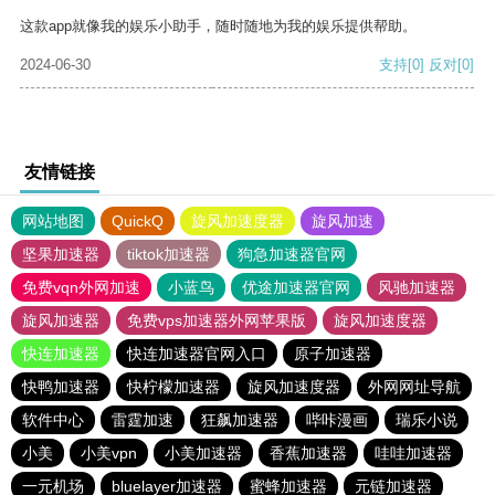
这款app就像我的娱乐小助手，随时随地为我的娱乐提供帮助。
2024-06-30
支持
[0]
反对
[0]
友情链接
网站地图
QuickQ
旋风加速度器
旋风加速
坚果加速器
tiktok加速器
狗急加速器官网
免费vqn外网加速
小蓝鸟
优途加速器官网
风驰加速器
旋风加速器
免费vps加速器外网苹果版
旋风加速度器
快连加速器
快连加速器官网入口
原子加速器
快鸭加速器
快柠檬加速器
旋风加速度器
外网网址导航
软件中心
雷霆加速
狂飙加速器
哔咔漫画
瑞乐小说
小美
小美vpn
小美加速器
香蕉加速器
哇哇加速器
一元机场
bluelayer加速器
蜜蜂加速器
元链加速器