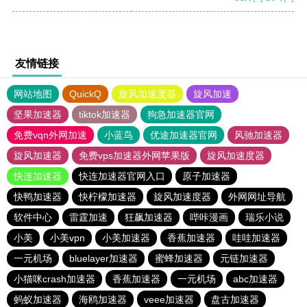
友情链接
网站地图
QuickQ
旋风加速度器
旋风加速
坚果加速器
tiktok加速器
狗急加速器官网
免费vqn外网加速
小蓝鸟
优途加速器官网
风驰加速器
旋风加速器
免费vps加速器外网苹果版
旋风加速度器
快连加速器
快连加速器官网入口
原子加速器
快鸭加速器
快柠檬加速器
旋风加速度器
外网网址导航
软件中心
雷霆加速
狂飙加速器
哔咔漫画
瑞乐小说
小美
小美vpn
小美加速器
香蕉加速器
哇哇加速器
一元机场
bluelayer加速器
蜜蜂加速器
元链加速器
小猫咪crash加速器
香蕉加速器
一元机场
abc加速器
蚂蚁加速器
海鸥加速器
veee加速器
盘古加速器