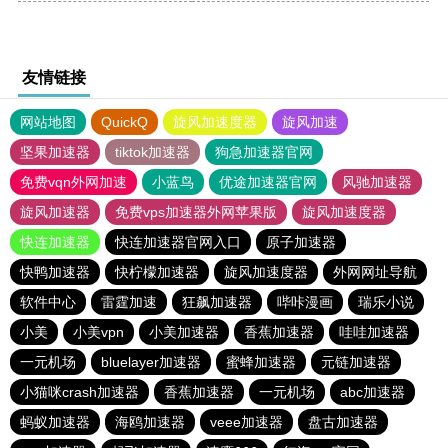
友情链接
网站地图
QuickQ
旋风加速度器
旋风加速
坚果加速器
tiktok加速器
狗急加速器官网
免费vqn外网加速
小蓝鸟
优途加速器官网
风驰加速器
旋风加速器
免费vps加速器外网苹果版
旋风加速度器
快连加速器
快连加速器官网入口
原子加速器
快鸭加速器
快柠檬加速器
旋风加速度器
外网网址导航
软件中心
雷霆加速
狂飙加速器
哔咔漫画
瑞乐小说
小美
小美vpn
小美加速器
香蕉加速器
哇哇加速器
一元机场
bluelayer加速器
蜜蜂加速器
元链加速器
小猫咪crash加速器
香蕉加速器
一元机场
abc加速器
蚂蚁加速器
海鸥加速器
veee加速器
盘古加速器