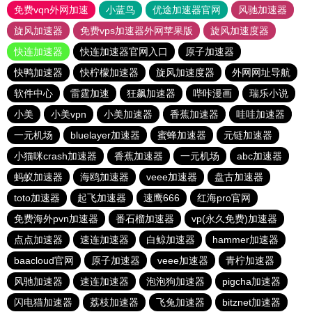
免费vqn外网加速
小蓝鸟
优途加速器官网
风驰加速器
旋风加速器
免费vps加速器外网苹果版
旋风加速度器
快连加速器
快连加速器官网入口
原子加速器
快鸭加速器
快柠檬加速器
旋风加速度器
外网网址导航
软件中心
雷霆加速
狂飙加速器
哔咔漫画
瑞乐小说
小美
小美vpn
小美加速器
香蕉加速器
哇哇加速器
一元机场
bluelayer加速器
蜜蜂加速器
元链加速器
小猫咪crash加速器
香蕉加速器
一元机场
abc加速器
蚂蚁加速器
海鸥加速器
veee加速器
盘古加速器
toto加速器
起飞加速器
速鹰666
红海pro官网
免费海外pvn加速器
番石榴加速器
vp(永久免费)加速器
点点加速器
速连加速器
白鲸加速器
hammer加速器
baacloud官网
原子加速器
veee加速器
青柠加速器
风驰加速器
速连加速器
泡泡狗加速器
pigcha加速器
闪电猫加速器
荔枝加速器
飞兔加速器
bitznet加速器