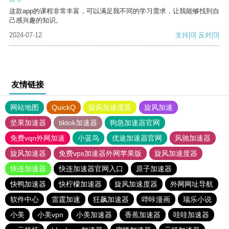
这款app的课程非常丰富，可以满足我不同的学习需求，让我能够找到自
己感兴趣的知识。
2024-07-12
支持
[0]
反对
[0]
友情链接
网站地图
QuickQ
旋风加速度器
旋风加速
坚果加速器
tiktok加速器
狗急加速器官网
免费vqn外网加速
小蓝鸟
优途加速器官网
风驰加速器
旋风加速器
免费vps加速器外网苹果版
旋风加速度器
快连加速器
快连加速器官网入口
原子加速器
快鸭加速器
快柠檬加速器
旋风加速度器
外网网址导航
软件中心
雷霆加速
狂飙加速器
哔咔漫画
瑞乐小说
小美
小美vpn
小美加速器
香蕉加速器
哇哇加速器