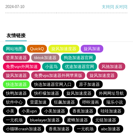
2024-07-10
支持
[0]
反对
[0]
友情链接
网站地图
QuickQ
旋风加速度器
旋风加速
坚果加速器
tiktok加速器
狗急加速器官网
免费vqn外网加速
小蓝鸟
优途加速器官网
风驰加速器
旋风加速器
免费vps加速器外网苹果版
旋风加速度器
快连加速器
快连加速器官网入口
原子加速器
快鸭加速器
快柠檬加速器
旋风加速度器
外网网址导航
软件中心
雷霆加速
狂飙加速器
哔咔漫画
瑞乐小说
小美
小美vpn
小美加速器
香蕉加速器
哇哇加速器
一元机场
bluelayer加速器
蜜蜂加速器
元链加速器
小猫咪crash加速器
香蕉加速器
一元机场
abc加速器