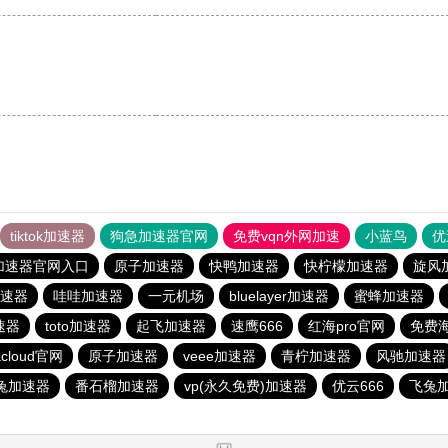
tiktok加速器
狗急加速器官网
免费vqn外网加速
小蓝鸟
优
加速器官网入口
原子加速器
快鸭加速器
快柠檬加速器
旋风
速器
哇哇加速器
一元机场
bluelayer加速器
蜜蜂加速器
速器
toto加速器
起飞加速器
速鹰666
红海pro官网
免费海
acloud官网
原子加速器
veee加速器
青柠加速器
风驰加速器
兔加速器
番石榴加速器
vp(永久免费)加速器
优云666
飞兔