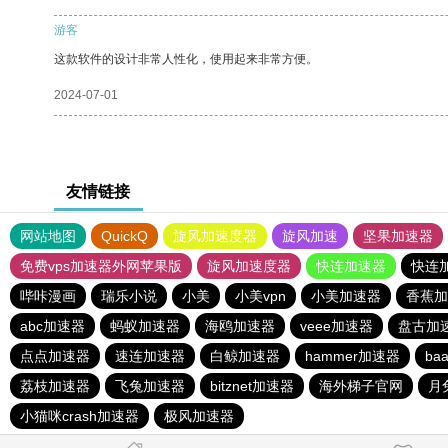
游客
这款软件的设计非常人性化，使用起来非常方便。
2024-07-01
友情链接
网站地图
QuickQ
旋风加速度器
旋风加速
坚果加速器
免费vps加速器外网苹果版
旋风加速度器
快连加速器
快连
哔咔漫画
瑞乐小说
小美
小美vpn
小美加速器
香蕉加
abc加速器
蚂蚁加速器
海鸥加速器
veee加速器
盘古加
点点加速器
速连加速器
白鲸加速器
hammer加速器
ba
荔枝加速器
飞兔加速器
bitznet加速器
海外梯子官网
月
小猫咪crash加速器
极风加速器