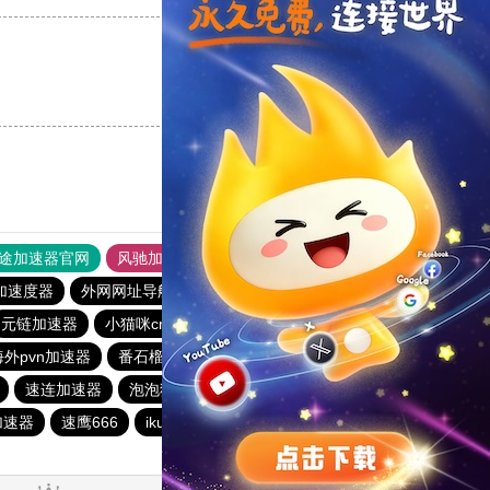
支持
[0]
反对
[0]
途加速器官网
风驰加速器
旋风加速器
加速度器
外网网址导航
软件中心
雷霆加速
狂飙加速器
元链加速器
小猫咪crash加速器
香蕉加速器
一元机场
外pvn加速器
番石榴加速器
vp(永久免费)加速器
速连加速器
泡泡狗加速器
pigcha加速器
闪电猫加速器
加速器
速鹰666
ikuuu.me加速器官网
荔枝加速器