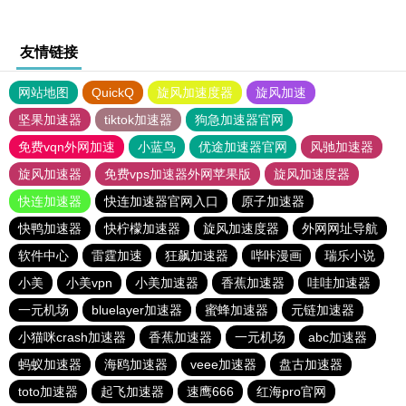
友情链接
网站地图
QuickQ
旋风加速度器
旋风加速
坚果加速器
tiktok加速器
狗急加速器官网
免费vqn外网加速
小蓝鸟
优途加速器官网
风驰加速器
旋风加速器
免费vps加速器外网苹果版
旋风加速度器
快连加速器
快连加速器官网入口
原子加速器
快鸭加速器
快柠檬加速器
旋风加速度器
外网网址导航
软件中心
雷霆加速
狂飙加速器
哔咔漫画
瑞乐小说
小美
小美vpn
小美加速器
香蕉加速器
哇哇加速器
一元机场
bluelayer加速器
蜜蜂加速器
元链加速器
小猫咪crash加速器
香蕉加速器
一元机场
abc加速器
蚂蚁加速器
海鸥加速器
veee加速器
盘古加速器
toto加速器
起飞加速器
速鹰666
红海pro官网